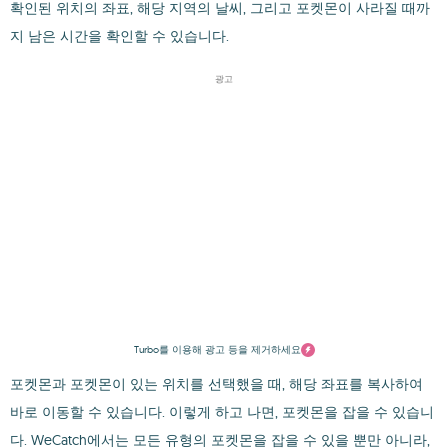
확인된 위치의 좌표, 해당 지역의 날씨, 그리고 포켓몬이 사라질 때까
지 남은 시간을 확인할 수 있습니다.
광고
Turbo를 이용해 광고 등을 제거하세요
포켓몬과 포켓몬이 있는 위치를 선택했을 때, 해당 좌표를 복사하여
바로 이동할 수 있습니다. 이렇게 하고 나면, 포켓몬을 잡을 수 있습니
다. WeCatch에서는 모든 유형의 포켓몬을 잡을 수 있을 뿐만 아니라,