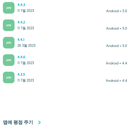
4.4.3
APK
11 7월 2023
Android + 5.0
4.4.2
APK
11 7월 2023
Android + 5.0
4.4.1
APK
26 3월 2023
Android + 5.0
4.4.0
APK
11 7월 2023
Android + 4.4
4.3.9
APK
11 7월 2023
Android + 4.4
앱에 평점 주기