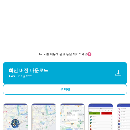
Turbo를 이용해 광고 등을 제거하세요
최신 버전 다운로드
16 8월 2023
4.4.5
구 버전