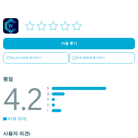
이용 후기
위시리스트에 추가하기
추천 항목에 추가하기
평점
4.2
5
4
3
2
1
리뷰 52개
사용자 의견: