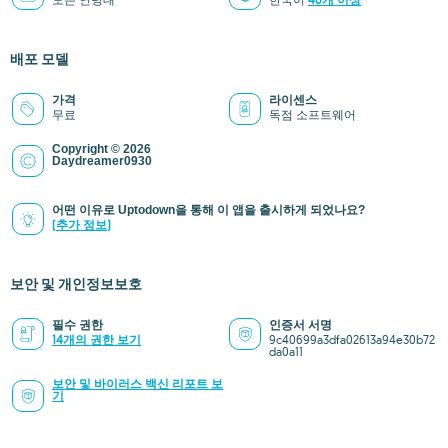
배포 모델
가격
라이센스
무료
독점 소프트웨어
Copyright © 2026
Daydreamer0930
어떤 이유로 Uptodown을 통해 이 앱을 출시하게 되었나요?
(추가 정보)
보안 및 개인정보보호
필수 권한
인증서 서명
14개의 권한 보기
9c40699a3dfa02613a94e30b72
da0a11
보안 및 바이러스 백신 리포트 보
기