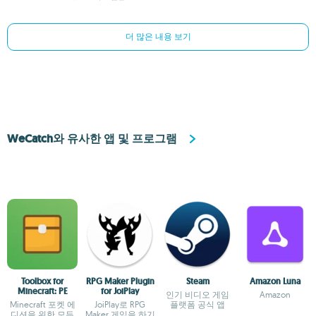
더 많은 내용 보기
WeCatch와 유사한 앱 및 프로그램
Toolbox for
RPG Maker Plugin
Steam
Amazon Luna
Minecraft: PE
for JoiPlay
인기 비디오 게임
Amazon
Minecraft 포켓 에
JoiPlay로 RPG
플랫폼 공식 앱
디션을 위한 모든
Maker 게임을 하기